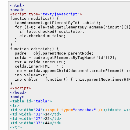
<html>
<head>
<script type=
"text/javascript"
>

function modifica() {

  tab=document.getElementById('tabla');

  for (i=0; ele=tab.getElementsByTagName('input')[i]
    if (ele.checked) edita(ele);

    ele.checked = false;

  }

}

function edita(obj) {

  padre = obj.parentNode.parentNode;

  celda = padre.getElementsByTagName('td')[2];

  txt = celda.innerHTML;

  celda.innerHTML = '';

  inp = celda.appendChild(document.createElement('in
  inp.value=txt;

  inp.onblur = function() { this.parentNode.innerHTM
</script>
</head>
<body>
<table id=
"tabla"
>
<tr>
<td width=
"24"
>
<input type=
"checkbox"
 />
</td>
<td wi
<td width=
"31"
>
34
</td>
<td width=
"27"
>
22
</td>
<td width=
"37"
>
44
</td>
</tr>