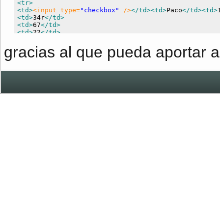
<tr>
<td>
<input type=
"checkbox"
 />
</td>
<td>
Paco
</td>
<td>
<td>
34r
</td>
<td>
67
</td>
<td>
22
</td>
</tr>
gracias al que pueda aportar a
<tr>
<td>
<input type=
"checkbox"
 />
</td>
<td>
Tere
</td>
<td>
<td>
88
</td>
<td>
455
</td>
<td>
678
</td>
</tr>
</table>
<input type=
"button"
 value=
"Modificar"
 onClick=
"mod
</body>
</html>