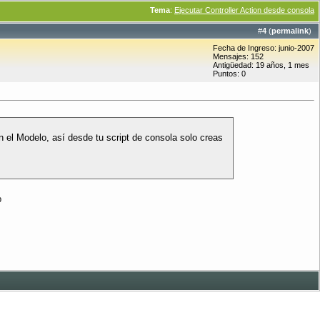
Tema
:
Ejecutar Controller Action desde consola
#
4
(
permalink
)
Fecha de Ingreso: junio-2007
Mensajes: 152
Antigüedad: 19 años, 1 mes
Puntos: 0
n el Modelo, así desde tu script de consola solo creas
p