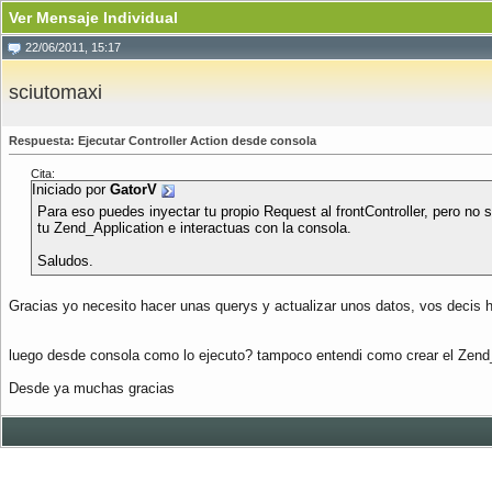
Ver Mensaje Individual
22/06/2011, 15:17
sciutomaxi
Respuesta: Ejecutar Controller Action desde consola
Cita:
Iniciado por
GatorV
Para eso puedes inyectar tu propio Request al frontController, pero no 
tu Zend_Application e interactuas con la consola.
Saludos.
Gracias yo necesito hacer unas querys y actualizar unos datos, vos decis 
luego desde consola como lo ejecuto? tampoco entendi como crear el Zend_
Desde ya muchas gracias