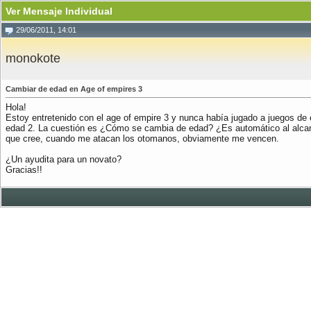
Ver Mensaje Individual
29/06/2011, 14:01
monokote
Cambiar de edad en Age of empires 3
Hola!
Estoy entretenido con el age of empire 3 y nunca había jugado a juegos de e
edad 2. La cuestión es ¿Cómo se cambia de edad? ¿Es automático al alcanza
que cree, cuando me atacan los otomanos, obviamente me vencen.
¿Un ayudita para un novato?
Gracias!!