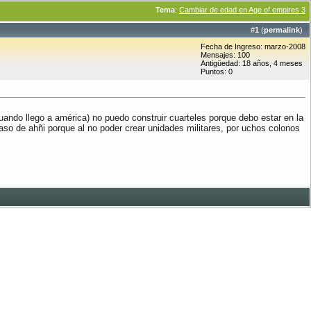
Tema
:
Cambiar de edad en Age of empires 3
#
1
(
permalink
)
Fecha de Ingreso: marzo-2008
Mensajes: 100
Antigüedad: 18 años, 4 meses
Puntos: 0
uando llego a américa) no puedo construir cuarteles porque debo estar en la
o de ahñi porque al no poder crear unidades militares, por uchos colonos