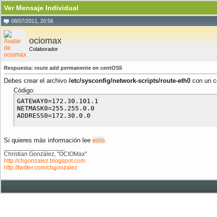
Ver Mensaje Individual
08/07/2011, 20:56
ociomax
Colaborador
Respuesta: route add permanente en centOS5
Debes crear el archivo
/etc/sysconfig/network-scripts/route-eth0
con un co
Código:
GATEWAY0=172.30.101.1

NETMASK0=255.255.0.0

Si quieres más información lee
esto
.
__________________
Christian González, "OCIOMax"
http://chgonzalez.blogspot.com
http://twitter.com/chgonzalez