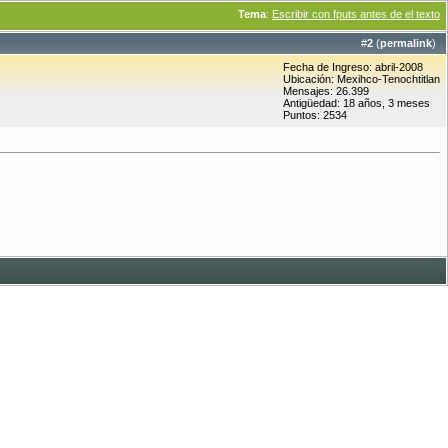
Tema
:
Escribir con fputs antes de el texto
#
2
(
permalink
)
Fecha de Ingreso: abril-2008
Ubicación: Mexihco-Tenochtitlan
Mensajes: 26.399
Antigüedad: 18 años, 3 meses
Puntos: 2534