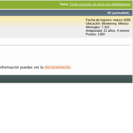
Tema
:
Crear extractor de texto con delimitadores
#
8
(
permalink
)
Fecha de Ingreso: marzo-2005
Ubicación: Monterrey, México
Mensajes: 7.321
Antigüedad: 21 años, 4 meses
Puntos: 1360
 información puedes ver la
documentación
.