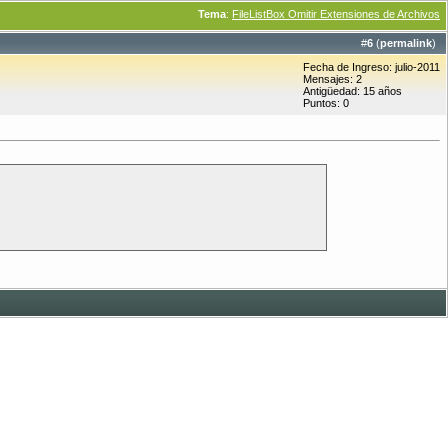
Tema
:
FileListBox Omitir Extensiones de Archivos
#
6
(
permalink
)
Fecha de Ingreso: julio-2011
Mensajes: 2
Antigüedad: 15 años
Puntos: 0