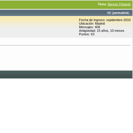
Tema
:
Banner Flotante
#
2
(
permalink
)
Fecha de Ingreso: septiembre-2010
Ubicación: Madrid
Mensajes: 408
Antigüedad: 15 años, 10 meses
Puntos: 63