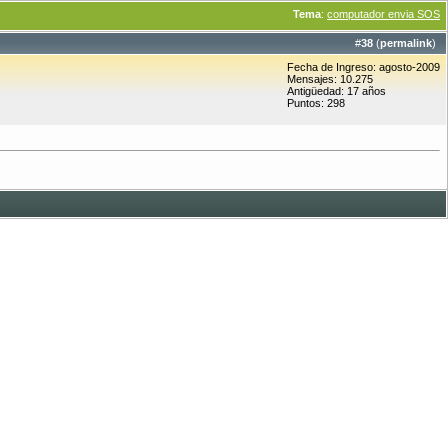
Tema
:
computador envia SOS
#
38
(
permalink
)
Fecha de Ingreso: agosto-2009
Mensajes: 10.275
Antigüedad: 17 años
Puntos: 298