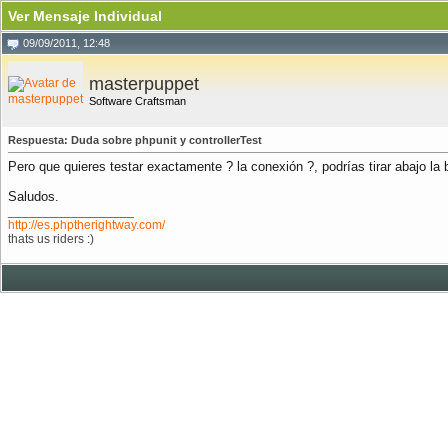
Ver Mensaje Individual
09/09/2011, 12:48
masterpuppet
Software Craftsman
Respuesta: Duda sobre phpunit y controllerTest
Pero que quieres testar exactamente ? la conexión ?, podrías tirar abajo la 
Saludos.
__________________
http://es.phptherightway.com/
thats us riders :)