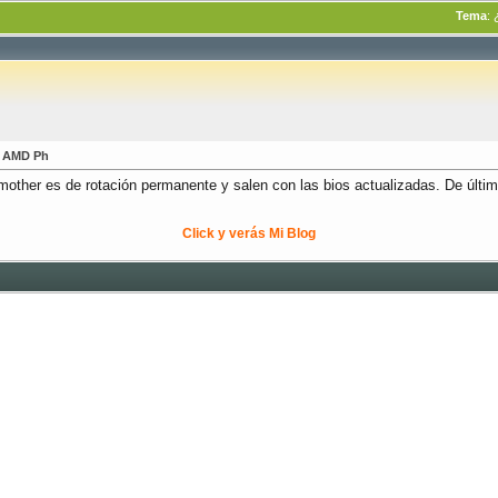
Tema
:
r AMD Ph
a mother es de rotación permanente y salen con las bios actualizadas. De últi
Click y verás Mi Blog