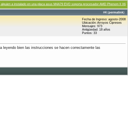
¿alguien a instalado en una placa asus M4A79 EVO soporta procesador AMD Phenom II X6
#
4
(
permalink
)
Fecha de Ingreso: agosto-2008
Ubicación: Arroyos Cipreses
Mensajes: 973
Antigüedad: 18 años
Puntos: 33
ma leyendo bien las instrucciones se hacen correctamente las