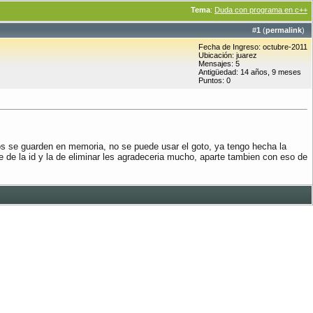
Tema
:
Duda con programa en c++
#
1
(
permalink
)
Fecha de Ingreso: octubre-2011
Ubicación: juarez
Mensajes: 5
Antigüedad: 14 años, 9 meses
Puntos: 0
os se guarden en memoria, no se puede usar el goto, ya tengo hecha la
e de la id y la de eliminar les agradeceria mucho, aparte tambien con eso de