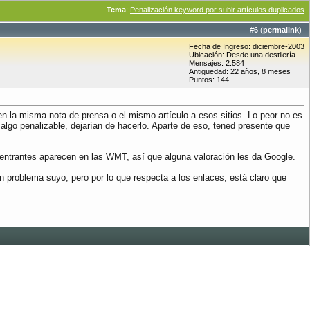
Tema
:
Penalización keyword por subir artículos duplicados
#
6
(
permalink
)
Fecha de Ingreso: diciembre-2003
Ubicación: Desde una destilería
Mensajes: 2.584
Antigüedad: 22 años, 8 meses
Puntos: 144
ben la misma nota de prensa o el mismo artículo a esos sitios. Lo peor no es
algo penalizable, dejarían de hacerlo. Aparte de eso, tened presente que
entrantes aparecen en las WMT, así que alguna valoración les da Google.
n problema suyo, pero por lo que respecta a los enlaces, está claro que