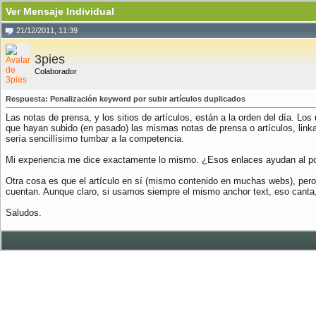
Ver Mensaje Individual
21/12/2011, 11:39
3pies
Colaborador
Respuesta: Penalización keyword por subir artículos duplicados
Las notas de prensa, y los sitios de artículos, están a la orden del día. Lo
que hayan subido (en pasado) las mismas notas de prensa o artículos, linkan
sería sencillísimo tumbar a la competencia.
Mi experiencia me dice exactamente lo mismo. ¿Esos enlaces ayudan al pos
Otra cosa es que el artículo en sí (mismo contenido en muchas webs), pero a
cuentan. Aunque claro, si usamos siempre el mismo anchor text, eso canta, 
Saludos.