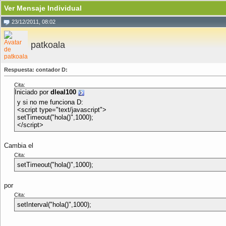
Ver Mensaje Individual
23/12/2011, 08:02
patkoala
Respuesta: contador D:
Cita:
Iniciado por
dleal100
y si no me funciona D:
<script type="text/javascript">
setTimeout("hola()",1000);
</script>
Cambia el
Cita:
setTimeout("hola()",1000);
por
Cita:
setInterval("hola()",1000);