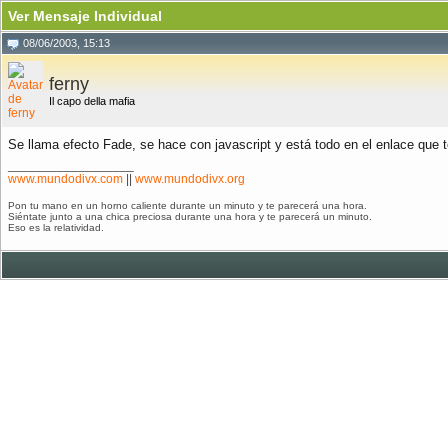
Ver Mensaje Individual
08/06/2003, 15:13
ferny
Il capo della mafia
Se llama efecto Fade, se hace con javascript y está todo en el enlace que 
__________________
www.mundodivx.com
||
www.mundodivx.org
Pon tu mano en un horno caliente durante un minuto y te parecerá una hora.
Siéntate junto a una chica preciosa durante una hora y te parecerá un minuto.
Eso es la relatividad.