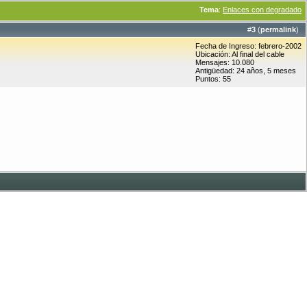
Tema
:
Enlaces con degradado
#
3
(
permalink
)
Fecha de Ingreso: febrero-2002
Ubicación: Al final del cable
Mensajes: 10.080
Antigüedad: 24 años, 5 meses
Puntos: 55