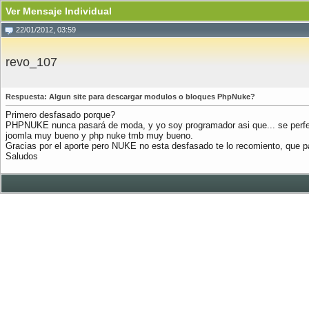
Ver Mensaje Individual
22/01/2012, 03:59
revo_107
Respuesta: Algun site para descargar modulos o bloques PhpNuke?
Primero desfasado porque?
PHPNUKE nunca pasará de moda, y yo soy programador asi que... se perfect
joomla muy bueno y php nuke tmb muy bueno.
Gracias por el aporte pero NUKE no esta desfasado te lo recomiento, que
Saludos