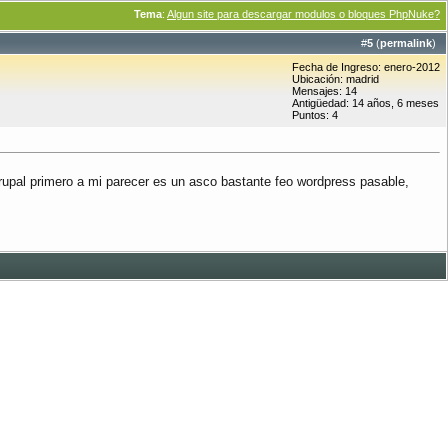
Tema
:
Algun site para descargar modulos o bloques PhpNuke?
#
5
(
permalink
)
Fecha de Ingreso: enero-2012
Ubicación: madrid
Mensajes: 14
Antigüedad: 14 años, 6 meses
Puntos: 4
upal primero a mi parecer es un asco bastante feo wordpress pasable,