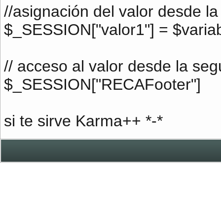
//asignación del valor desde la
$_SESSION["valor1"] = $varia
// acceso al valor desde la se
$_SESSION["RECAFooter"]
si te sirve Karma++ *-*