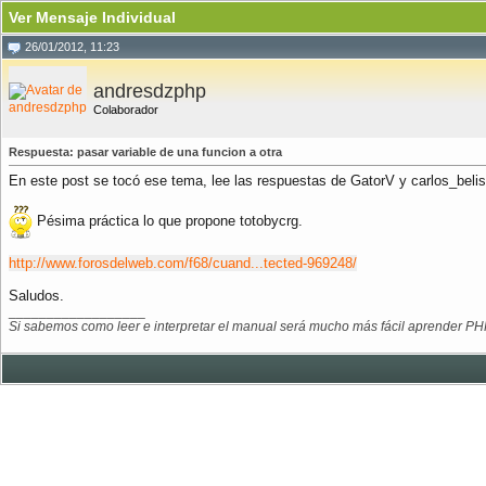
Ver Mensaje Individual
26/01/2012, 11:23
andresdzphp
Colaborador
Respuesta: pasar variable de una funcion a otra
En este post se tocó ese tema, lee las respuestas de GatorV y carlos_bel
Pésima práctica lo que propone totobycrg.
http://www.forosdelweb.com/f68/cuand...tected-969248/
Saludos.
__________________
Si sabemos como leer e interpretar el manual será mucho más fácil aprender PHP