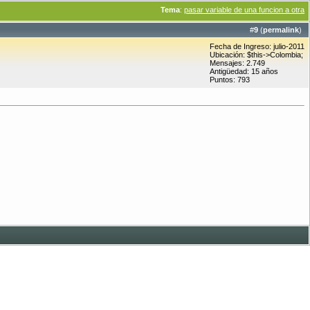
Tema
:
pasar variable de una funcion a otra
#
9
(
permalink
)
Fecha de Ingreso: julio-2011
Ubicación: $this->Colombia;
Mensajes: 2.749
Antigüedad: 15 años
Puntos: 793