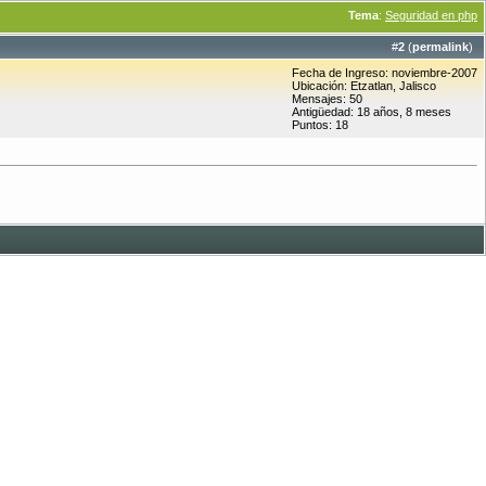
Tema
:
Seguridad en php
#
2
(
permalink
)
Fecha de Ingreso: noviembre-2007
Ubicación: Etzatlan, Jalisco
Mensajes: 50
Antigüedad: 18 años, 8 meses
Puntos: 18