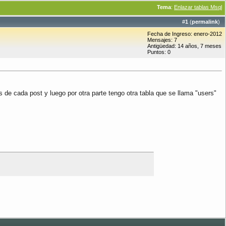
Tema
:
Enlazar tablas Msql
#
1
(
permalink
)
Fecha de Ingreso: enero-2012
Mensajes: 7
Antigüedad: 14 años, 7 meses
Puntos: 0
de cada post y luego por otra parte tengo otra tabla que se llama "users"