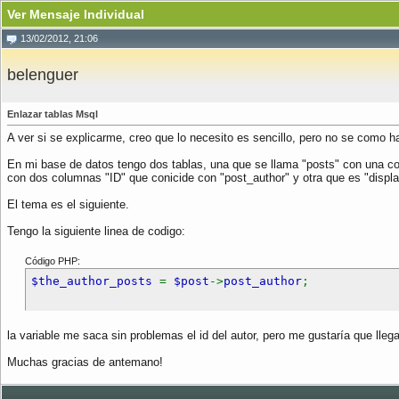
Ver Mensaje Individual
13/02/2012, 21:06
belenguer
Enlazar tablas Msql
A ver si se explicarme, creo que lo necesito es sencillo, pero no se como h
En mi base de datos tengo dos tablas, una que se llama "posts" con una col
con dos columnas "ID" que conicide con "post_author" y otra que es "displ
El tema es el siguiente.
Tengo la siguiente linea de codigo:
Código PHP:
$the_author_posts
=
$post
->
post_author
;
la variable me saca sin problemas el id del autor, pero me gustaría que ll
Muchas gracias de antemano!