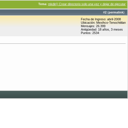
Tema
:
mkdir() Crear directorio solo una vez y dejar de ejecutar
#
2
(
permalink
)
Fecha de Ingreso: abril-2008
Ubicación: Mexihco-Tenochtitlan
Mensajes: 26.399
Antigüedad: 18 años, 3 meses
Puntos: 2534