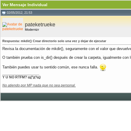
Ver Mensaje Individual
02/05/2012, 21:53
pateketrueke
Modernizr
Respuesta: mkdir() Crear directorio solo una vez y dejar de ejecutar
Revisa la documentación de mkdir(), seguramente con el valor que devuelve
O también prueba con is_dir() después de crear la carpeta, igualmente con 
También puedes usar tu sentido común, ese nunca falla.
__________________
Y U NO RTFM? щ(ºдºщ)
No atiendo por MP nada que no sea personal.