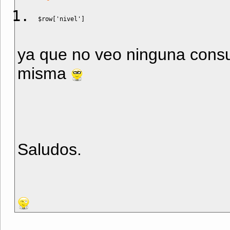
$row
[
'nivel'
]
ya que no veo ninguna consu
misma
Saludos.