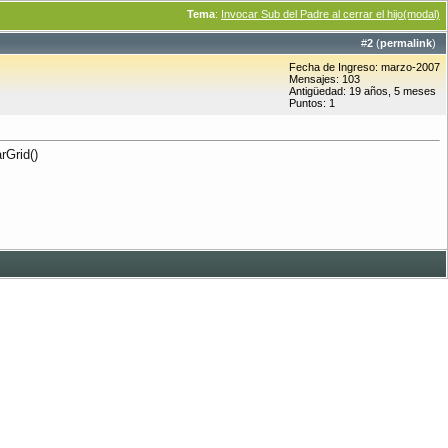
Tema
:
Invocar Sub del Padre al cerrar el hijo(modal)
#
2
(
permalink
)
Fecha de Ingreso: marzo-2007
Mensajes: 103
Antigüedad: 19 años, 5 meses
Puntos: 1
rGrid()