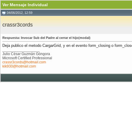
Ver Mensaje Individual
04/06/2012, 12:59
crassr3cords
Respuesta: Invocar Sub del Padre al cerrar el hijo(modal)
Deja publico el metodo CargarGrid, y en el evento form_closing o form_close
__________________
Julio César Guzmán Góngora
Microsoft Certified Professional
crassr3cords@hotmail.com
kik930@hotmail.com