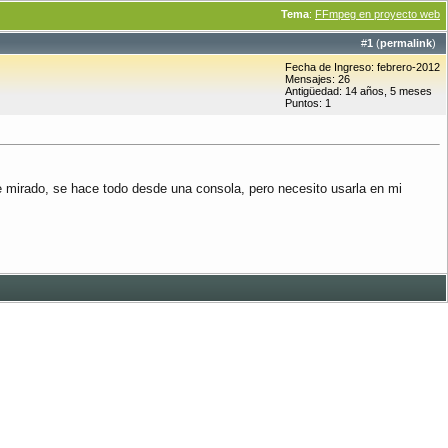
Tema
:
FFmpeg en proyecto web
#
1
(
permalink
)
Fecha de Ingreso: febrero-2012
Mensajes: 26
Antigüedad: 14 años, 5 meses
Puntos: 1
 mirado, se hace todo desde una consola, pero necesito usarla en mi