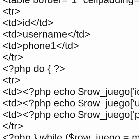
<tr>
<td>id</td>
<td>username</td>
<td>phone1</td>
</tr>
<?php do { ?>
<tr>
<td><?php echo $row_juego['id
<td><?php echo $row_juego['u
<td><?php echo $row_juego['p
</tr>
<?php } while ($row_juego = m