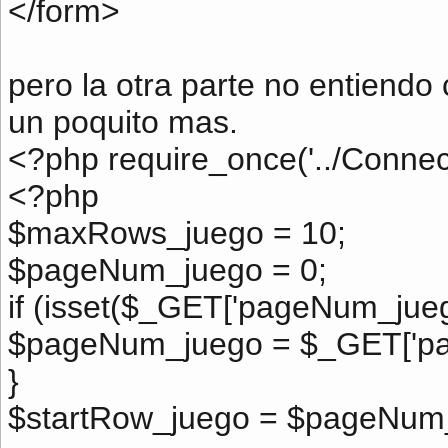
</form>
pero la otra parte no entiend
un poquito mas.
<?php require_once('../Connec
<?php
$maxRows_juego = 10;
$pageNum_juego = 0;
if (isset($_GET['pageNum_juego
$pageNum_juego = $_GET['pa
}
$startRow_juego = $pageNum