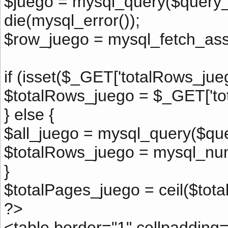
$juego = mysql_query($query_
die(mysql_error());
$row_juego = mysql_fetch_ass
if (isset($_GET['totalRows_jueg
$totalRows_juego = $_GET['to
} else {
$all_juego = mysql_query($qu
$totalRows_juego = mysql_num
}
$totalPages_juego = ceil($to
?>
<table border="1" cellpadding=