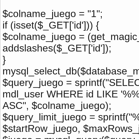
$colname_juego = "1";
if (isset($_GET['id'])) {
$colname_juego = (get_magic_q
addslashes($_GET['id']);
}
mysql_select_db($database_m
$query_juego = sprintf("SEL
mdl_user WHERE id LIKE '
ASC", $colname_juego);
$query_limit_juego = sprintf(
$startRow_juego, $maxRows_j