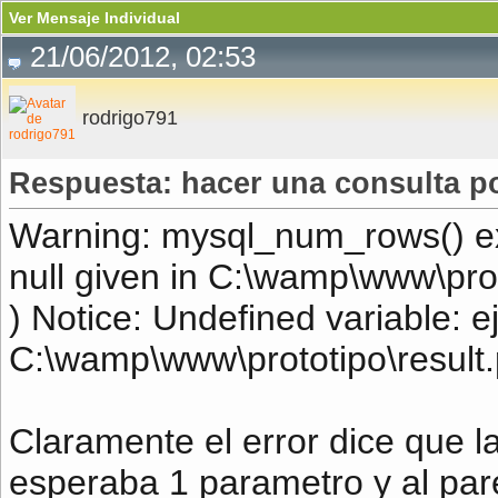
Ver Mensaje Individual
21/06/2012, 02:53
rodrigo791
Respuesta: hacer una consulta po
Warning: mysql_num_rows() ex
null given in C:\wamp\www\proto
) Notice: Undefined variable: e
C:\wamp\www\prototipo\result.p
Claramente el error dice que 
esperaba 1 parametro y al pare