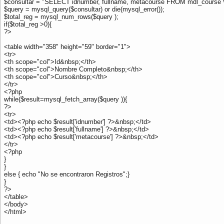
$consultar = "SELECT idnumber, fullname, metacourse FROM mdl_cours
$query = mysql_query($consultar) or die(mysql_error());
$total_reg = mysql_num_rows($query );
if($total_reg >0){
?>
<table width="358" height="59" border="1">
<tr>
<th scope="col">Id&nbsp;</th>
<th scope="col">Nombre Completo&nbsp;</th>
<th scope="col">Curso&nbsp;</th>
</tr>
<?php
while($result=mysql_fetch_array($query )){
?>
<tr>
<td><?php echo $result['idnumber'] ?>&nbsp;</td>
<td><?php echo $result['fullname'] ?>&nbsp;</td>
<td><?php echo $result['metacourse'] ?>&nbsp;</td>
</tr>
<?php
}
}
else { echo "No se encontraron Registros";}
}
?>
</table>
</body>
</html>