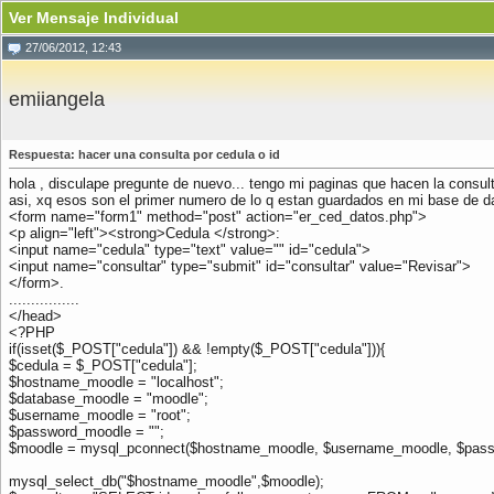
Ver Mensaje Individual
27/06/2012, 12:43
emiiangela
Respuesta: hacer una consulta por cedula o id
hola , disculape pregunte de nuevo... tengo mi paginas que hacen la consu
asi, xq esos son el primer numero de lo q estan guardados en mi base de da
<form name="form1" method="post" action="er_ced_datos.php">
<p align="left"><strong>Cedula </strong>:
<input name="cedula" type="text" value="" id="cedula">
<input name="consultar" type="submit" id="consultar" value="Revisar">
</form>.
................
</head>
<?PHP
if(isset($_POST["cedula"]) && !empty($_POST["cedula"])){
$cedula = $_POST["cedula"];
$hostname_moodle = "localhost";
$database_moodle = "moodle";
$username_moodle = "root";
$password_moodle = "";
$moodle = mysql_pconnect($hostname_moodle, $username_moodle, $passw
mysql_select_db("$hostname_moodle",$moodle);