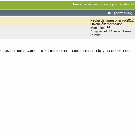
Tema
:
hacer una consulta por cedula o id
#
13
(
permalink
)
Fecha de Ingreso: junio-2012
Ubicación: maracaibo
Mensajes: 36
Antigüedad: 14 años, 1 mes
Puntos: 0
o otros numeros como 1 o 2 tambien me muestra resultado y no deberia ser