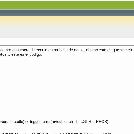
ltaa por el numero de cedula en mi base de datos, el problema es que si met
tos... este es el codigo:
ord_moodle) or trigger_error(mysql_error(),E_USER_ERROR);