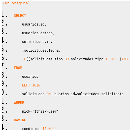
Ver original
SELECT
    usuarios.id
,
    usuarios.estado
,
    solicitudes.id
,
    .solicitudes.fecha
,
IF
(
(
solicitudes.tipo 
OR
 solicitudes.tipo 
IS
NULL
)
AND
FROM
    usuarios 
LEFT
JOIN
    solicitudes 
ON
 usuarios.id
=
solicitudes.solicitante
WHERE
    nick
=
'$this->user'
HAVING
    condicion 
IS
NULL