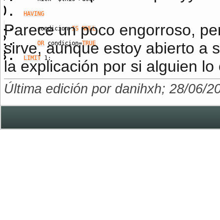
HAVING
Parece un poco engorroso, pe
    condicion 
IS
NULL
sirve, aunque estoy abierto a
OR
 condicion
=
TRUE
LIMIT
1
;
la explicación por si alguien lo
Última edición por danihxh; 28/06/2