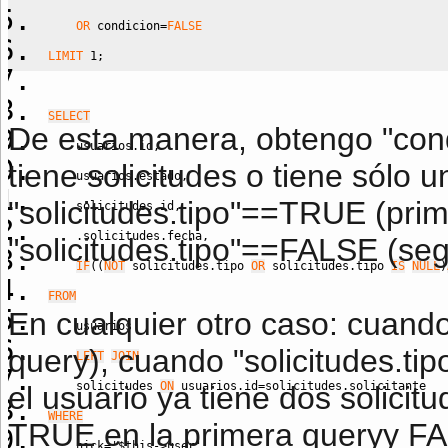
OR
 condicion
=
FALSE
LIMIT
1
;
SELECT
De esta manera, obtengo "con
    usuarios.id
,
tiene solicitudes o tiene sólo 
    usuarios.estado
,
"solicitudes.tipo"==TRUE (pri
    solicitudes.id
,
    .solicitudes.fecha
,
"solicitudes.tipo"==FALSE (se
IF
(
(
NOT
 solicitudes.tipo 
OR
 solicitudes.tipo 
IS
NULL
)
FROM
En cualquier otro caso: cuand
    usuarios
query), cuando "solicitudes.
LEFT
JOIN
    solicitudes 
ON
 usuarios.id
=
solicitudes.solicitante
el usuario ya tiene dos solicit
WHERE
TRUE en la primera queryy FA
    nick
=
'$this->user'