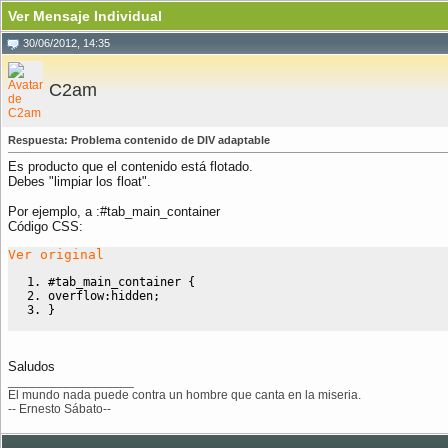
Ver Mensaje Individual
30/06/2012, 14:35
C2am
Respuesta: Problema contenido de DIV adaptable
Es producto que el contenido está flotado.
Debes "limpiar los float".
Por ejemplo, a :#tab_main_container
Código CSS:
Ver original
#tab_main_container
{
overflow
:
hidden
;
}
Saludos
__________________
El mundo nada puede contra un hombre que canta en la miseria.
-- Ernesto Sábato--