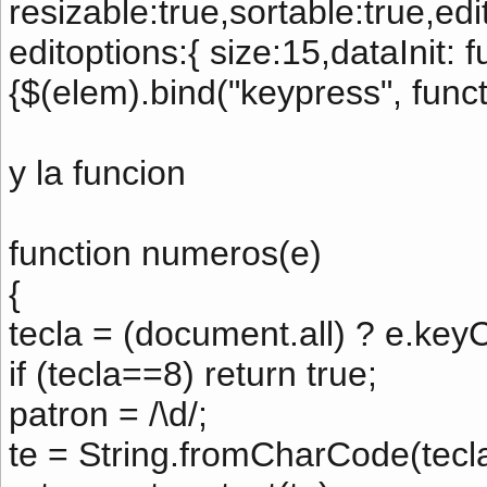
resizable:true,sortable:true,edi
editoptions:{ size:15,dataInit: 
{$(elem).bind("keypress", funct
y la funcion
function numeros(e)
{
tecla = (document.all) ? e.key
if (tecla==8) return true;
patron = /\d/;
te = String.fromCharCode(tecla