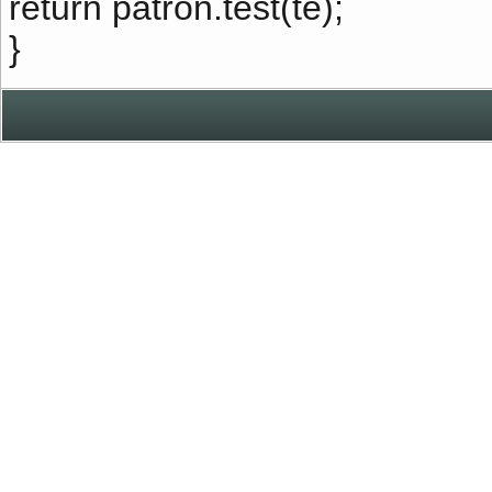
return patron.test(te);
}