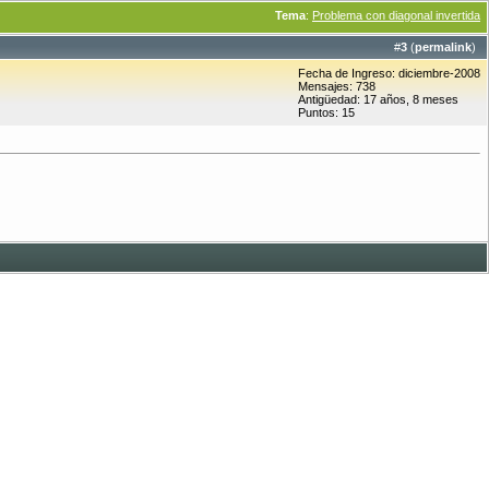
Tema
:
Problema con diagonal invertida
#
3
(
permalink
)
Fecha de Ingreso: diciembre-2008
Mensajes: 738
Antigüedad: 17 años, 8 meses
Puntos: 15