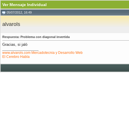
Ver Mensaje Individual
05/07/2012, 16:49
alvarols
Respuesta: Problema con diagonal invertida
Gracias, si jaló
__________________
www.alvarols.com Mercadotecnia y Desarrollo Web
El Cerebro Habla