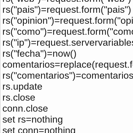
rs("pais")=request.form("pais")
rs("opinion")=request.form("opi
rs("como")=request.form("com
rs("ip")=request.servervari
rs("fecha")=now()
comentarios=replace(request.f
rs("comentarios")=comentario
rs.update
rs.close
conn.close
set rs=nothing
set conn=nothing