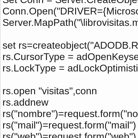
Conn.Open("DRIVER={Microsof
Server.MapPath("\librovisitas.
set rs=createobject("ADODB.R
rs.CursorType = adOpenKeyse
rs.LockType = adLockOptimist
rs.open "visitas",conn
rs.addnew
rs("nombre")=request.form("n
rs("mail")=request.form("mail")
rs("web")=request.form("web")