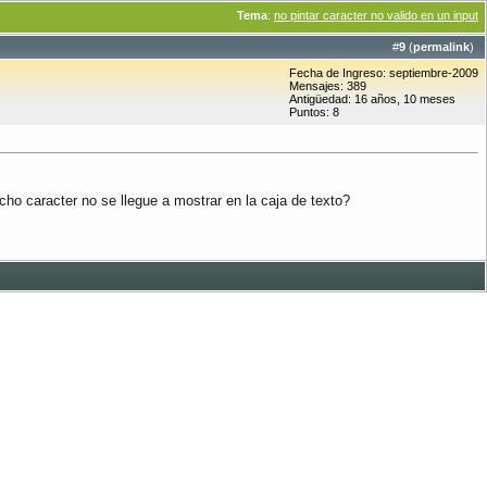
Tema
:
no pintar caracter no valido en un input
#
9
(
permalink
)
Fecha de Ingreso: septiembre-2009
Mensajes: 389
Antigüedad: 16 años, 10 meses
Puntos: 8
ho caracter no se llegue a mostrar en la caja de texto?