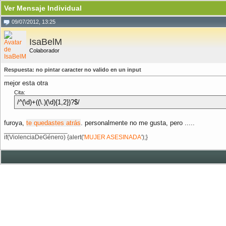
Ver Mensaje Individual
09/07/2012, 13:25
IsaBelM
Colaborador
Respuesta: no pintar caracter no valido en un input
mejor esta otra
Cita:
/^(\d)+((\.)(\d){1,2})?$/
furoya,
te quedastes atrás
. personalmente no me gusta, pero .....
__________________
if(ViolenciaDeGénero) {alert('
MUJER ASESINADA
');}