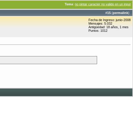
Tema
:
no pintar caracter no valido en un input
#
15
(
permalink
)
Fecha de Ingreso: junio-2008
Mensajes: 5.032
Antigüedad: 18 años, 1 mes
Puntos: 1012