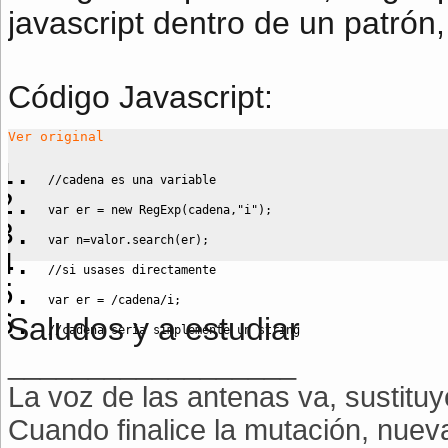
javascript dentro de un patrón
Código Javascript
:
Ver original
//cadena es una variable
var
 er 
=
new
 RegExp
(
cadena
,
"i"
)
;
var
 n
=
valor.
search
(
er
)
;
//si usases directamente 
var
 er 
=
/cadena/i
;
Saludos y a estudiar
//cadena sería simplemente un string
__________________
La voz de las antenas va, sustitu
Cuando finalice la mutación, nue