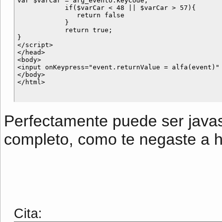
var $varCar = arg_evento.keyCode; 

            if($varCar < 48 || $varCar > 57){

               return false

            }

            return true;

}

</script>

</head>

<body>

<input onKeypress="event.returnValue = alfa(event)" 
</body>

Perfectamente puede ser javasc
completo, como te negaste a ha
Cita: