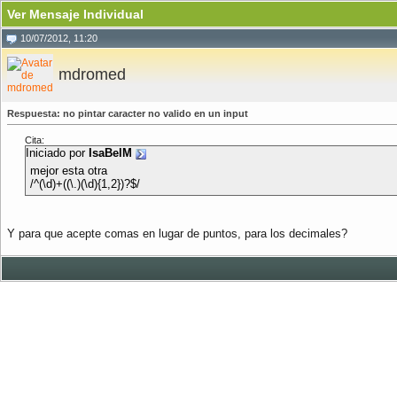
Ver Mensaje Individual
10/07/2012, 11:20
mdromed
Respuesta: no pintar caracter no valido en un input
Cita:
Iniciado por
IsaBelM
mejor esta otra
/^(\d)+((\.)(\d){1,2})?$/
Y para que acepte comas en lugar de puntos, para los decimales?