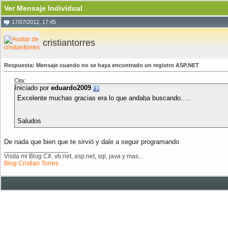
Ver Mensaje Individual
17/07/2012, 17:45
cristiantorres
Respuesta: Mensaje cuando no se haya encontrado un registro ASP.NET
Cita:
Iniciado por
eduardo2009
Excelente muchas gracias era lo que andaba buscando.....
Saludos
De nada que bien que te sirvió y dale a seguir programando
__________________
Visita mi Blog C#, vb.net, asp.net, sql, java y mas...
Blog Cristian Torres