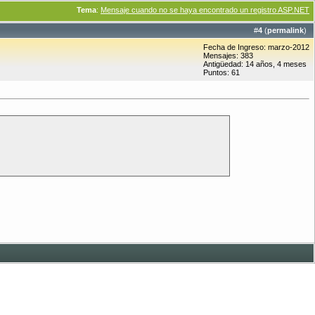
Tema
:
Mensaje cuando no se haya encontrado un registro ASP.NET
#
4
(
permalink
)
Fecha de Ingreso: marzo-2012
Mensajes: 383
Antigüedad: 14 años, 4 meses
Puntos: 61