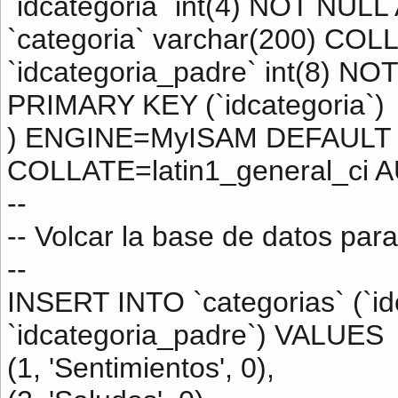
`idcategoria` int(4) NOT N
`categoria` varchar(200) COL
`idcategoria_padre` int(8) NO
PRIMARY KEY (`idcategoria`)
) ENGINE=MyISAM DEFAULT 
COLLATE=latin1_general_ci
--
-- Volcar la base de datos para
--
INSERT INTO `categorias` (`idc
`idcategoria_padre`) VALUES
(1, 'Sentimientos', 0),