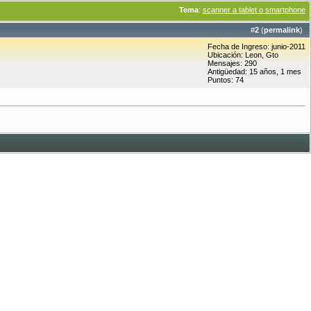
Tema
:
scanner a tablet o smartphone
#
2
(
permalink
)
Fecha de Ingreso: junio-2011
Ubicación: Leon, Gto
Mensajes: 290
Antigüedad: 15 años, 1 mes
Puntos: 74