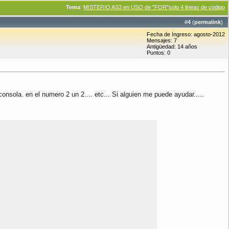
Tema
:
MISTERIO AS3 en USO de "FOR"solo 4 lineas de codigo
#
4
(
permalink
)
Fecha de Ingreso: agosto-2012
Mensajes: 7
Antigüedad: 14 años
Puntos: 0
sola. en el numero 2 un 2.... etc... Si alguien me puede ayudar.....