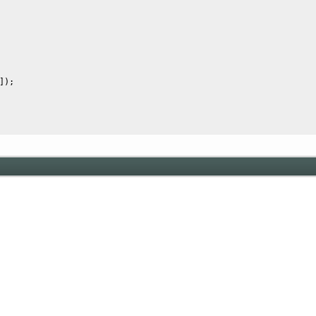
]
)
;