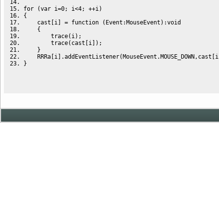
for
(
var
 i
=
0
;
 i
<
4
;
 ++i
)
{
    cast
[
i
]
=
function
(
Event
:
MouseEvent
)
:
void
{
        trace
(
i
)
;
        trace
(
cast
[
i
]
)
;
}
    RRRa
[
i
]
.
addEventListener
(
MouseEvent.
MOUSE_DOWN
,cast
[
i
}