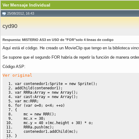
Ver Mensaje Individual
25/08/2012, 16:43
cyd90
Respuesta: MISTERIO AS3 en USO de "FOR"solo 4 lineas de codigo
Aquí está el código. He creado un MovieClip que tengo en la biblioteca vi
Se supone que el segundo FOR habría de repetir la función de manera ordena
Código ASP:
Ver original
var
 contenedor1
:
Sprite 
=
new
 Sprite
(
)
;
addChild
(
contenedor1
)
;
var
 RRRa
:
Array
=
new
Array
(
)
;
var
 cast
:
Array
=
new
Array
(
)
;
var
 mc
:
RRR
;
for
(
var
 o
=
0
;
 o
<
4
;
 ++o
)
{
    mc 
=
new
 RRR
(
)
;
    mc.
x
=
30
;
    mc.
y
=
40
 +
(
mc.
height
 + 
30
)
*
 o
;
    RRRa.
push
(
mc
)
;
    contenedor1.
addChild
(
mc
)
;
}