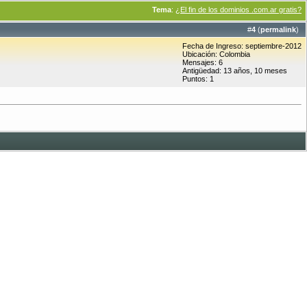
Tema
:
¿El fin de los dominios .com.ar gratis?
#
4
(
permalink
)
Fecha de Ingreso: septiembre-2012
Ubicación: Colombia
Mensajes: 6
Antigüedad: 13 años, 10 meses
Puntos: 1