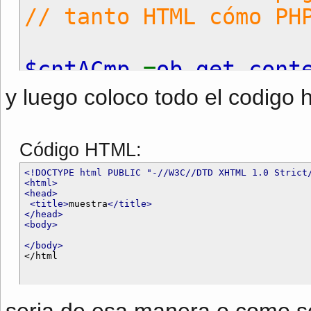
// tanto HTML cómo PH
$cntACmp
=
ob_get_cont
ob_end_clean
();
y luego coloco todo el codigo 
$cntACmp
=
str_replace
(
$cntACmp
=
ereg_replace
Código HTML:
ob_start
(
"ob_gzhandle
<!DOCTYPE html PUBLIC "-//W3C//DTD XHTML 1.0 Strict
<html>
echo
<head>
$cntACmp
;
<title>
muestra
</title>
</head>
ob_end_flush
();
<body>
</body>
?>