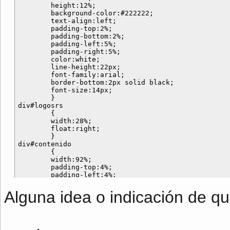
	height:12%;

	background-color:#222222;

	text-align:left;

	padding-top:2%;

	padding-bottom:2%;

	padding-left:5%;

	padding-right:5%;

	color:white;

	line-height:22px;

	font-family:arial;

	border-bottom:2px solid black;

	font-size:14px;

	}

div#logosrs

	{

	width:28%;

	float:right;

	}

div#contenido

	{

	width:92%;

	padding-top:4%;

	padding-left:4%;

	padding-right:4%;

	font-family:arial;

Alguna idea o indicación de qu
	background-color:#f0f0f0;	

	color:#6d6d6d;

	font-size:18px;

	text-align:left;

	}
