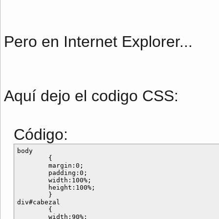
Pero en Internet Explorer...
Aquí dejo el codigo CSS:
Código:
body

	{

	margin:0;

	padding:0;

	width:100%;

	height:100%;

	}

div#cabezal

	{

	width:90%;
