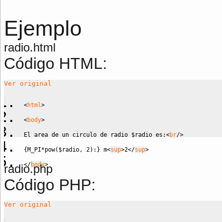
Ejemplo
radio.html
Código HTML:
Ver original
<
html
>
<
body
>
El area de un circulo de radio $radio es:
<
br
/
>
{M_PI*pow($radio, 2):} m
<
sup
>
2
<
/
sup
>
<
/
body
>
radio.php
Código PHP:
Ver original