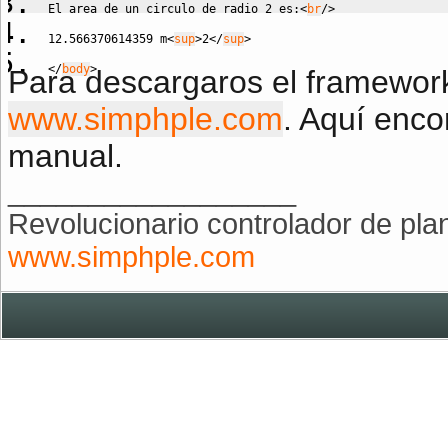
El area de un circulo de radio 2 es:
<
br
/
>
12.566370614359 m
<
sup
>
2
<
/
sup
>
<
/
body
>
Para descargaros el framework 
www.simphple.com
. Aquí enco
manual.
__________________
Revolucionario controlador de plan
www.simphple.com