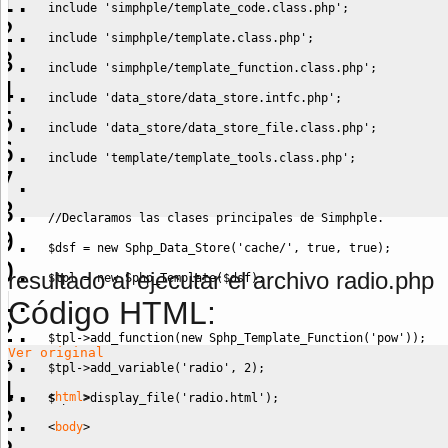
include
'simphple/template_code.class.php'
;
include
'simphple/template.class.php'
;
include
'simphple/template_function.class.php'
;
include
'data_store/data_store.intfc.php'
;
include
'data_store/data_store_file.class.php'
;
include
'template/template_tools.class.php'
;
//Declaramos las clases principales de Simphple.
$dsf
=
new
 Sphp_Data_Store
(
'cache/'
,
true
,
true
)
;
resultado al ejecutar el archivo radio.php
$tpl
=
new
 Sphp_Template
(
$dsf
)
;
Código HTML:
$tpl
->
add_function
(
new
 Sphp_Template_Function
(
'pow'
)
)
;
Ver original
$tpl
->
add_variable
(
'radio'
,
2
)
;
<
html
>
$tpl
->
display_file
(
'radio.html'
)
;
<
body
>