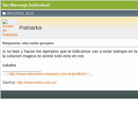
Ver Mensaje Individual
05/11/2012, 15:12
Patriarka
Respuesta: sitio estilo groupon
si no lees y haces los ejemplos que te indicamos vas a estar siempre en l
la solucion magica no existe solo esta en vos
saludos
__________________
...:::
http://www.sebastian-marquez.com.ar/portfolio/
:::...
StartUp:
http://www.heka.com.ar/