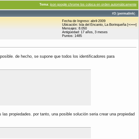
Tema
:
json google chrome los coloca en orden automáticamente
#
3
(
permalink
)
Fecha de Ingreso: abril-2009
Ubicación: Isla del Encanto, La Borinqueña [+>==]
Mensajes: 8.050
Antigüedad: 17 años, 3 meses
Puntos: 1485
mposible. de hecho, se supone que todos los identificadores para
las propiedades. por tanto, una posible solución seria crear una propiedad