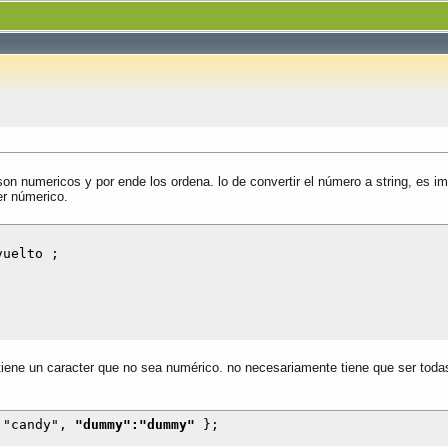
 son numericos y por ende los ordena. lo de convertir el número a string, es i
er númerico.
uelto ;

tiene un caracter que no sea numérico. no necesariamente tiene que ser todas 
:"candy", 
"dummy":"dummy"