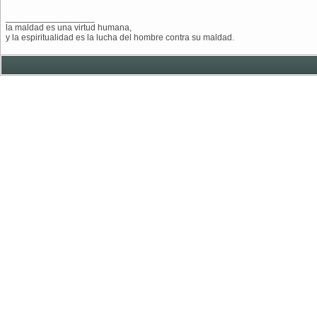
__________________
la maldad es una virtud humana,
y la espiritualidad es la lucha del hombre contra su maldad.