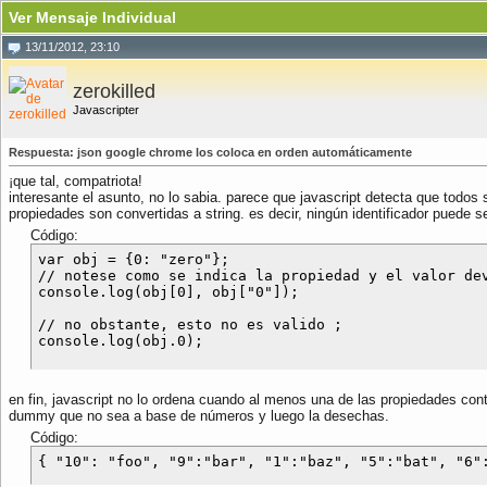
Ver Mensaje Individual
13/11/2012, 23:10
zerokilled
Javascripter
Respuesta: json google chrome los coloca en orden automáticamente
¡que tal, compatriota!
interesante el asunto, no lo sabia. parece que javascript detecta que todos
propiedades son convertidas a string. es decir, ningún identificador puede s
Código:
var obj = {0: "zero"};

// notese como se indica la propiedad y el valor dev
console.log(obj[0], obj["0"]);

// no obstante, esto no es valido ;

en fin, javascript no lo ordena cuando al menos una de las propiedades con
dummy que no sea a base de números y luego la desechas.
Código:
{ "10": "foo", "9":"bar", "1":"baz", "5":"bat", "6"