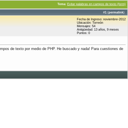
Tema
:
Evitar palabras en campos de texto (form)
#
1
(
permalink
)
Fecha de Ingreso: noviembre-2012
Ubicación: Torreón
Mensajes: 54
Antigüedad: 13 años, 9 meses
Puntos: 0
ampos de texto por medio de PHP. He buscado y nada! Para cuestiones de