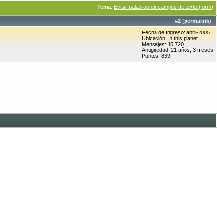
Tema
:
Evitar palabras en campos de texto (form)
#
2
(
permalink
)
Fecha de Ingreso: abril-2005
Ubicación: In this planet
Mensajes: 15.720
Antigüedad: 21 años, 3 meses
Puntos: 839