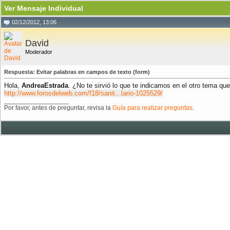
Ver Mensaje Individual
02/12/2012, 13:06
David
Moderador
Respuesta: Evitar palabras en campos de texto (form)
Hola,
AndreaEstrada
. ¿No te sirvió lo que te indicamos en el otro tema q
http://www.forosdelweb.com/f18/sanit...lario-1025529/
__________________
Por favor, antes de preguntar, revisa la
Guía para realizar preguntas
.