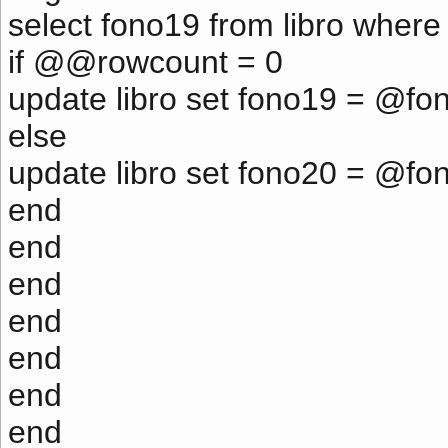
select fono19 from libro where
if @@rowcount = 0
update libro set fono19 = @fo
else
update libro set fono20 = @fo
end
end
end
end
end
end
end