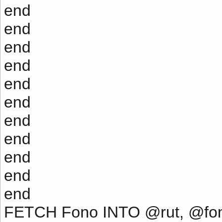
end
end
end
end
end
end
end
end
end
end
end
FETCH Fono INTO @rut, @fo