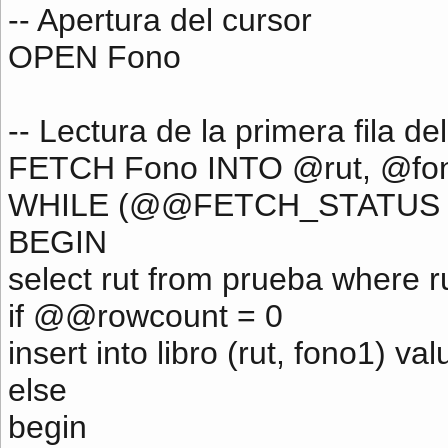
-- Apertura del cursor
OPEN Fono
-- Lectura de la primera fila de
FETCH Fono INTO @rut, @fo
WHILE (@@FETCH_STATUS =
BEGIN
select rut from prueba where r
if @@rowcount = 0
insert into libro (rut, fono1) v
else
begin